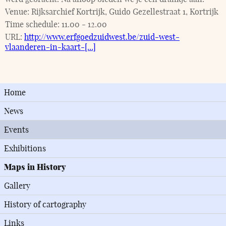
Venue:
Rijksarchief Kortrijk, Guido Gezellestraat 1, Kortrijk
Time schedule:
11.00 - 12.00
URL:
http://www.erfgoedzuidwest.be/zuid-west-
vlaanderen-in-kaart-[...]
Home
News
Events
Exhibitions
Maps in History
Gallery
History of cartography
Links