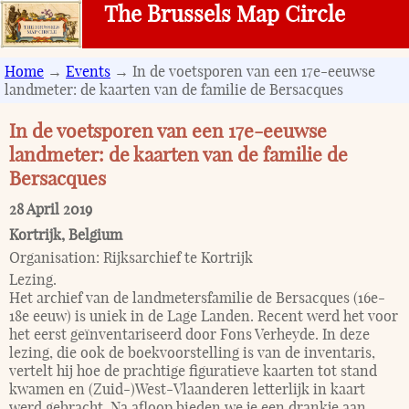
The Brussels Map Circle
Home
→
Events
→ In de voetsporen van een 17e-eeuwse
landmeter: de kaarten van de familie de Bersacques
In de voetsporen van een 17e-eeuwse
landmeter: de kaarten van de familie de
Bersacques
28 April 2019
Kortrijk
,
Belgium
Organisation:
Rijksarchief te Kortrijk
Lezing.
Het archief van de landmetersfamilie de Bersacques (16e-
18e eeuw) is uniek in de Lage Landen. Recent werd het voor
het eerst geïnventariseerd door Fons Verheyde. In deze
lezing, die ook de boekvoorstelling is van de inventaris,
vertelt hij hoe de prachtige figuratieve kaarten tot stand
kwamen en (Zuid-)West-Vlaanderen letterlijk in kaart
werd gebracht. Na afloop bieden we je een drankje aan.